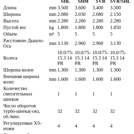
SHL
SHM
SVR
SVR/SHL
Длина
mm
3.500
3.600
3.400
3.500
Ширина
mm
2.080
2.030
2.080
2.150
Высота
mm
2.280
2.280
2.280
2.280
Пустой вес
kg
1.800
1.800
1.800
1.850
Объем
m³
5
5
5
5
Расстояние Дышло-
mm
3.130
2.960
2.960
3.130
Ось
10.0/75-
10.0/75-
10.0/75-
10.0/75-
Колеса
15.3 14
15.3 14
15.3 14
15.3 14
PR
PR
PR
PR
Ширина колеи
mm
1.300
1.300
1.300
1.300
Внешняя ширина
mm
1.600
1.600
1.600
1.600
колес
Количество
смесительных
1
1
1
1
шнеков
Число оборотов
турбо-шнека(-ов),
32
32
32
32
об./мин.
Регулируемые ХS-
4
4
4
4
ножи