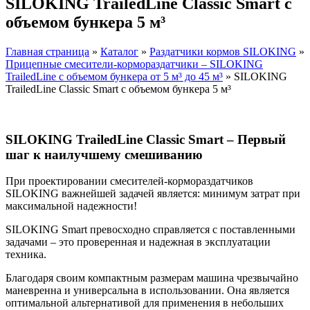
SILOKING TrailedLine Classic Smart с
объемом бункера 5 м³
Главная страница
»
Каталог
»
Раздатчики кормов SILOKING
»
Прицепные смесители-кормораздатчики – SILOKING
TrailedLine с объемом бункера от 5 м³ до 45 м³
»
SILOKING
TrailedLine Classic Smart с объемом бункера 5 м³
SILOKING TrailedLine Classic Smart – Первый
шаг к наилучшему смешиванию
При проектировании смесителей-кормораздатчиков
SILOKING важнейшей задачей является: минимум затрат при
максимальной надежности!
SILOKING Smart превосходно справляется с поставленными
задачами – это проверенная и надежная в эксплуатации
техника.
Благодаря своим компактным размерам машина чрезвычайно
маневренна и универсальна в использовании. Она является
оптимальной альтернативой для применения в небольших