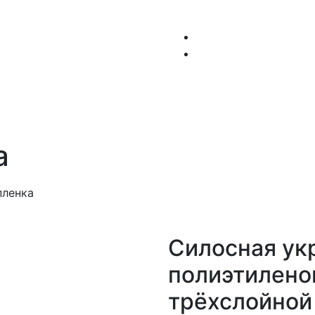
Главная
О нас
Каталог
Запчаст
а
пленка
Силосная ук
полиэтилено
трёхслойной