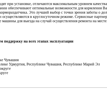
ят при установке, отличаются максимальным уровнем качества 
пании обеспечивают оптимальные возможности для кормления 
кормораздатчика. Это лучший выбор с точки зрения заботы о дол
 осуществляются в круглосуточном режиме. Сервисные партнеры
 машины для выезда на случай осуществления ремонта на месте
м поддержку на всех этапах эксплуатации
ике Чувашия
блике Удмуртия, Республике Чувашия, Республике Марий Эл
округе
круге