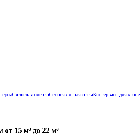
 зерна
Силосная пленка
Сеновязальная сетка
Консервант для хране
от 15 м³ до 22 м³