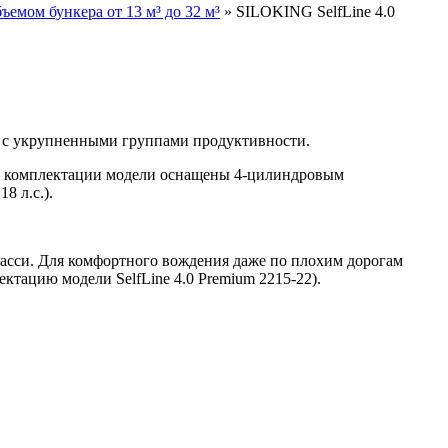
емом бункера от 13 м³ до 32 м³
»
SILOKING SelfLine 4.0
й с укрупненными группами продуктивности.
ной комплектации модели оснащены 4-цилиндровым
8 л.с.).
асси. Для комфортного вождения даже по плохим дорогам
тацию модели SelfLine 4.0 Premium 2215-22).