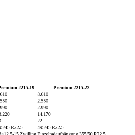
Premium 2215-19
Premium 2215-22
.610
8.610
.550
2.550
.990
2.990
3.220
14.170
9
22
95/45 R22.5
495/45 R22.5
8×12.5-15 Zwilling
Einzelradaufhängung 355/50 R22.5