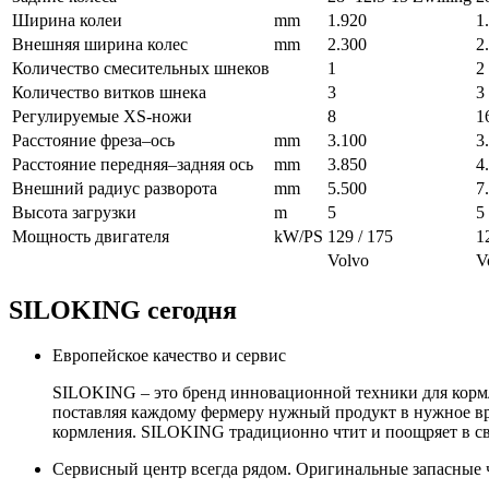
Ширина колеи
mm
1.920
1
Внешняя ширина колес
mm
2.300
2
Количество смесительных шнеков
1
2
Количество витков шнека
3
3
Регулируемые ХS-ножи
8
1
Расстояние фреза–ось
mm
3.100
3
Расстояние передняя–задняя ось
mm
3.850
4
Внешний радиус разворота
mm
5.500
7
Высота загрузки
m
5
5
Мощность двигателя
kW/PS
129 / 175
1
Volvo
V
SILOKING сегодня
Европейское качество и сервис
SILOKING – это бренд инновационной техники для кормле
поставляя каждому фермеру нужный продукт в нужное вр
кормления. SILOKING традиционно чтит и поощряет в сво
Сервисный центр всегда рядом. Оригинальные запасные 