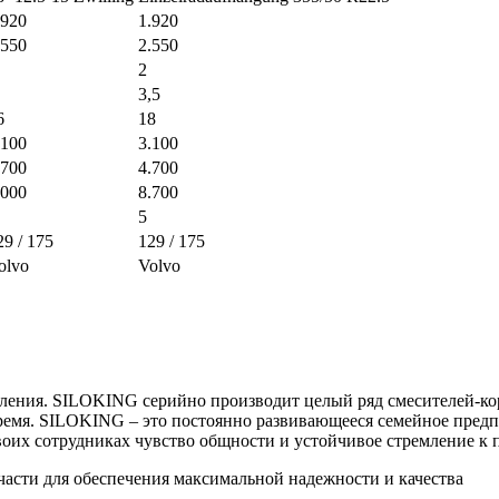
.920
1.920
.550
2.550
2
3,5
6
18
.100
3.100
.700
4.700
.000
8.700
5
29 / 175
129 / 175
olvo
Volvo
ния. SILOKING серийно производит целый ряд смесителей-кормо
емя. SILOKING – это постоянно развивающееся семейное предп
их сотрудниках чувство общности и устойчивое стремление к п
части для обеспечения максимальной надежности и качества