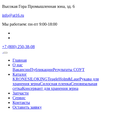
Высокая Гора Промышленная зона, зд. 6
info@at16.ru
Мы работаем: пн-пт 9:00-18:00
+7 (800) 250-38-08
Главная
О нас
Вакансии
Публикации
Результаты СОУТ
Каталог
KRONE
SILOKING
Teagle
Holm&Laue
Рукава для
хранения зерна
Силосная пленка
Сеновязальная
сетка
Консервант для хранения зерна
Запчасти
Сервис
Контакты
Оставить заявку