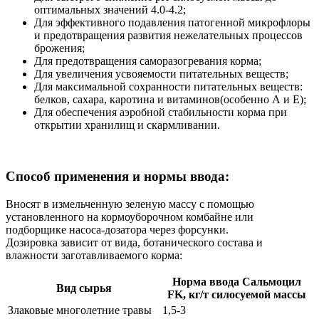
оптимальных значений 4.0-4.2;
Для эффективного подавления патогенной микрофлоры
и предотвращения развития нежелательных процессов
брожения;
Для предотвращения саморазогревания корма;
Для увеличения усвояемости питательных веществ;
Для максимальной сохранности питательных веществ:
белков, сахара, каротина и витаминов(особенно А и Е);
Для обеспечения аэробной стабильности корма при
открытии хранилищ и скармливании.
Способ применения и нормы ввода:
Вносят в измельченную зеленую массу с помощью
установленного на кормоуборочном комбайне или
подборщике насоса-дозатора через форсунки.
Дозировка зависит от вида, ботанического состава и
влажности заготавливаемого корма:
Норма ввода Сальмоцил
Вид сырья
FK, кг/т силосуемой массы
Злаковые многолетние травы
1,5-3