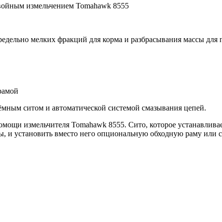
войным измельчением Tomahawk 8555
дельно мелких фракций для корма и разбрасывания массы для 
 рамой
ёмным ситом и автоматической системой смазывания цепей.
омощи измельчителя Tomahawk 8555. Сито, которое устанавливае
ы, и установить вместо него опциональную обходную раму или с