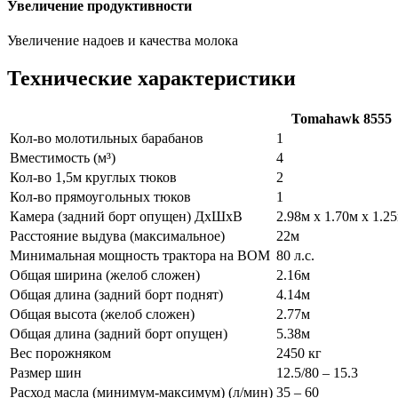
Увеличение продуктивности
Увеличение надоев и качества молока
Технические характеристики
Tomahawk 8555
Кол-во молотильных барабанов
1
Вместимость (м³)
4
Кол-во 1,5м круглых тюков
2
Кол-во прямоугольных тюков
1
Камера (задний борт опущен) ДхШxВ
2.98м х 1.70м x 1.2
Расстояние выдува (максимальное)
22м
Минимальная мощность трактора на ВОМ
80 л.с.
Общая ширина (желоб сложен)
2.16м
Общая длина (задний борт поднят)
4.14м
Общая высота (желоб сложен)
2.77м
Общая длина (задний борт опущен)
5.38м
Вес порожняком
2450 кг
Размер шин
12.5/80 – 15.3
Расход масла (минимум-максимум) (л/мин)
35 – 60