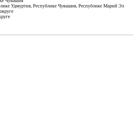
ике Чувашия
блике Удмуртия, Республике Чувашия, Республике Марий Эл
округе
круге