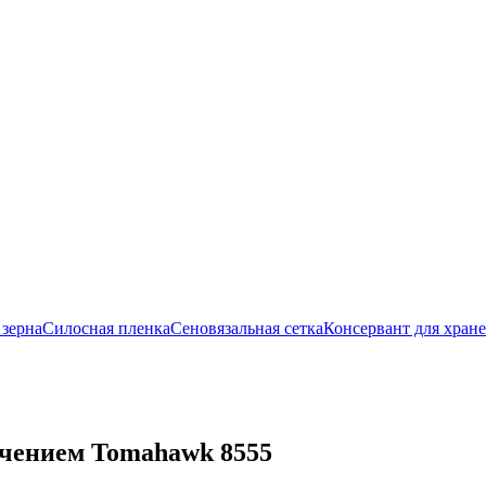
 зерна
Силосная пленка
Сеновязальная сетка
Консервант для хране
чением Tomahawk 8555